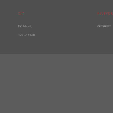
CÍM
TELEFO
1143 Budapest,
+36 30 606 2268
Stefánia út 101-103.