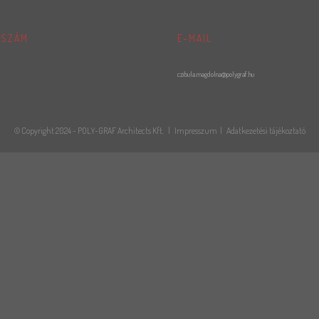
NSZÁM
E-MAIL
czibula.magdolna@polygraf.hu
© Copyright 2024 - POLY-GRAF Architects Kft.
|
Impresszum
|
Adatkezetési tájékoztató